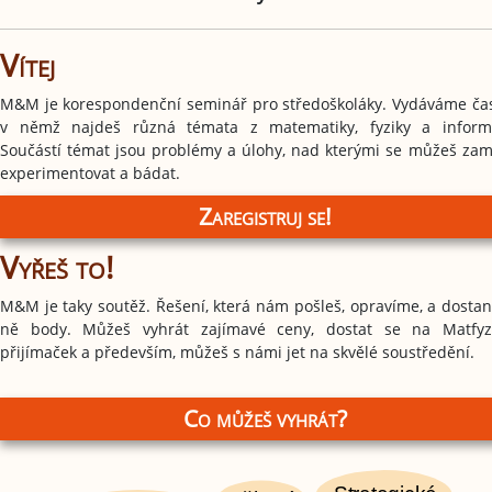
Vítej
M&M je korespondenční seminář pro středoškoláky. Vydáváme čas
v němž najdeš různá témata z matematiky, fyziky a informa
Součástí témat jsou problémy a úlohy, nad kterými se můžeš zamy
experimentovat a bádat.
Zaregistruj se!
Vyřeš to!
M&M je taky soutěž. Řešení, která nám pošleš, opravíme, a dostan
ně body. Můžeš vyhrát zajímavé ceny, dostat se na Matfy
přijímaček a především, můžeš s námi jet na skvělé soustředění.
Co můžeš vyhrát?