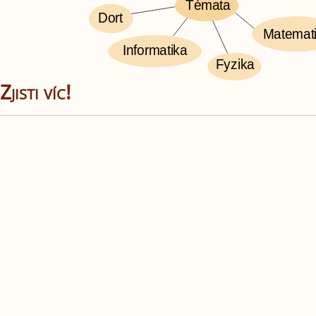
Témata
Dort
Matemat
Informatika
Fyzika
Zjisti víc!