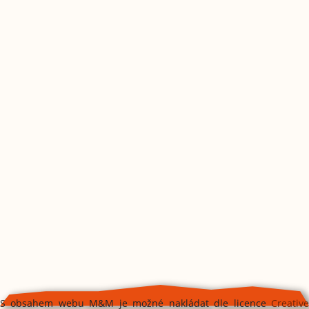
S obsahem webu M&M je možné nakládat dle licence
Creative