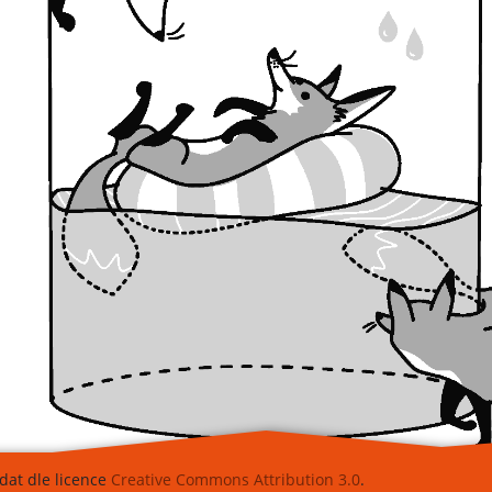
at dle licence
Creative Commons Attribution 3.0
.