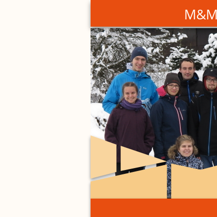
M&M –