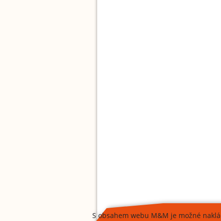
S obsahem webu M&M je možné naklád