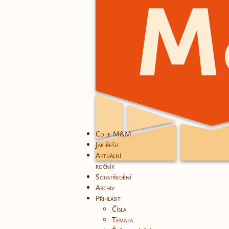
Co je M&M
Jak řešit
Aktuální
ročník
Soustředění
Archiv
Přihlásit
Čísla
Témata