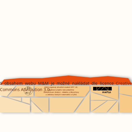
S obsahem webu M&M je možné nakládat dle licence
Creative
Commons Attribution 3.0
.