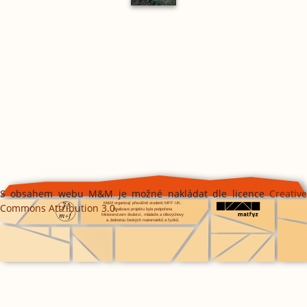
S obsahem webu M&M je možné nakládat dle licence
Creative
Commons Attribution 3.0
.