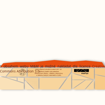
S obsahem webu M&M je možné nakládat dle licence
Creative
Commons Attribution 3.0
.